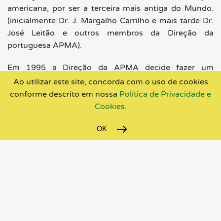
americana, por ser a terceira mais antiga do Mundo.
(inicialmente Dr. J. Margalho Carrilho e mais tarde Dr.
José Leitão e outros membros da Direção da
portuguesa APMA).
Em 1995 a Direção da APMA decide fazer um
Congresso no Estoril, Portugal, em parceria com a
Ao utilizar este site, concorda com o uso de cookies
ASAM convidando para o efeito o Presidente da
conforme descrito em nossa
Política de Privacidade e
ASAM, toxicologista clínico, Prof David Smith da
Cookies
.
Universidade da Califórnia, S. Francisco, o Diretor
executivo da ASAM e vários membros da Direção
OK
americana e assinatura de protocolo ASAM - APMA, e
convida também o Presidente da canadiana CSAM,
Prof Nady el-Guebaly, da Faculdade de Medicina de
Calgary. É neste congresso num jantar no Estoril que
este colega canadiano convence os americanos a
avançar para a fundação mundial da ISAM -
International Society of Addiction Medicine. A